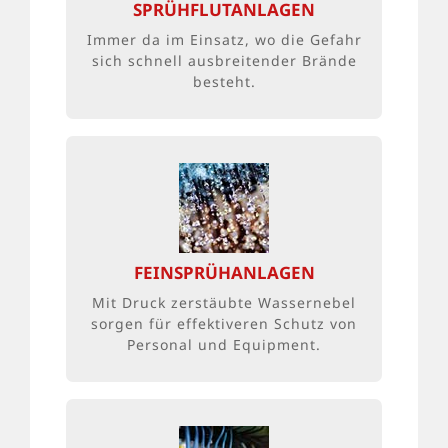
beaufschlagt. Auch geeignet zur
SPRÜHFLUTANLAGEN
Kühlung hitzeempfindlicher oder
Immer da im Einsatz, wo die Gefahr
hochbrennbarer Objekte.
sich schnell ausbreitender Brände
besteht.
MEHR FÜR WENIGER?
Durch Druck erzeugte Wassernebel
schützen im Brandfall effektiver – und
FEINSPRÜHANLAGEN
die Löschanlage benötigt weniger
Löschwasser, Energie und Raum.
Mit Druck zerstäubte Wassernebel
sorgen für effektiveren Schutz von
Personal und Equipment.