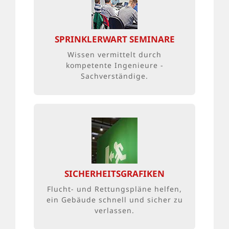
THEORIE UND PRAXIS
Die 1,5-tägige Schulung in Mogendorf
richtet sich an Fachmonteure,
SPRINKLERWART SEMINARE
Versorgungs-techniker, haustechnisches
Fachpersonal und Haustechniker.
Wissen vermittelt durch
kompetente Ingenieure -
Sachverständige.
NORMGERECHT VOM
FACHBETRIEB
Bei Brandschutzkonzepten sind Flucht-,
Linien- und Feuerwehrpläne eine
wichtiger Faktor. Normgerechte
SICHERHEITSGRAFIKEN
Zeichnungen zeigen Positionen von
Flucht- und Rettungspläne helfen,
Zugängen, Fluchtwegen
ein Gebäude schnell und sicher zu
oder Sicherheitseinrichtungen.
verlassen.