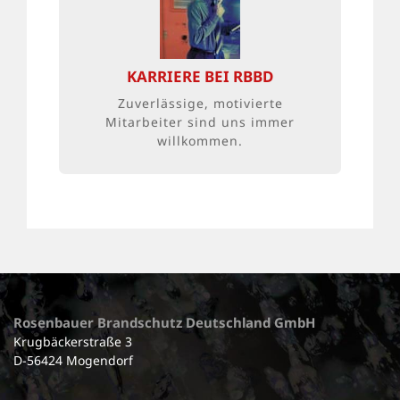
WIR SUCHEN SIE!
Ingenieur, Elektriker, Vertriebler, Service-
Techniker oder etwas ganz anderes? Wir
KARRIERE BEI RBBD
freuen uns auch über Initiativ-
Bewerbungen.
Zuverlässige, motivierte
Mitarbeiter sind uns immer
willkommen.
Rosenbauer Brandschutz Deutschland GmbH
Krugbäckerstraße 3
D-56424 Mogendorf