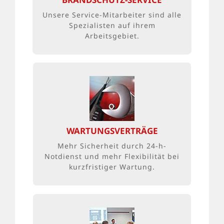
kontinuierliche Wartung und
Instandsetzung die Leistungsmerkmale
Unsere Service-Mitarbeiter sind alle
zuverlässig erhalten.
Spezialisten auf ihrem
Arbeitsgebiet.
BUNDESWEITES SERVICENETZ
Durch den gezielten Einsatz unserer
Techniker können auch
außerplanmäßige Arbeiten an
WARTUNGSVERTRÄGE
Brandschutzsystemen kurzfristig
Mehr Sicherheit durch 24-h-
realisiert werden
Notdienst und mehr Flexibilität bei
kurzfristiger Wartung.