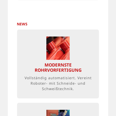
NEWS
BEDARFSGERECHTE
EIGENENTWICKLUNG
Die enorme Flexibilität der Anlage
MODERNSTE
ist ein großer Vorteil, um
ROHRVORFERTIGUNG
individuellen Kundenwünsche
Vollständig automatisiert. Vereint
rasch erfüllen zu können.
Roboter- mit Schneide- und
Schweißtechnik.