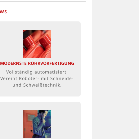
EWS
BEDARFSGERECHTE
EIGENENTWICKLUNG
Die enorme Flexibilität der
Anlage ist ein großer Vorteil,
MODERNSTE ROHRVORFERTIGUNG
um individuellen
Vollständig automatisiert.
Kundenwünsche rasch erfüllen
Vereint Roboter- mit Schneide-
zu können.
und Schweißtechnik.
WIR SUCHEN SIE!
Ingenieur, Elektriker,
Vertriebler, Service-Techniker