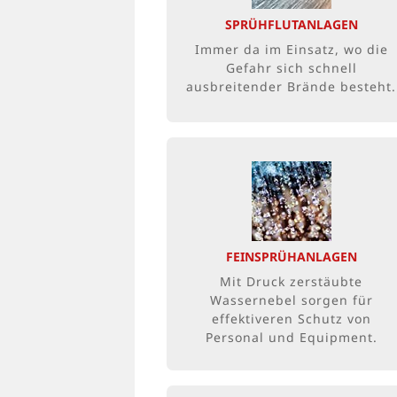
beaufschlagt. Auch
SPRÜHFLUTANLAGEN
geeignet zur Kühlung
Immer da im Einsatz, wo die
hitzeempfindlicher oder
Gefahr sich schnell
hochbrennbarer Objekte.
ausbreitender Brände besteht.
MEHR FÜR WENIGER?
Durch Druck erzeugte
Wassernebel schützen im
Brandfall effektiver – und die
FEINSPRÜHANLAGEN
Löschanlage benötigt weniger
Mit Druck zerstäubte
Löschwasser, Energie und
Wassernebel sorgen für
Raum.
effektiveren Schutz von
Personal und Equipment.