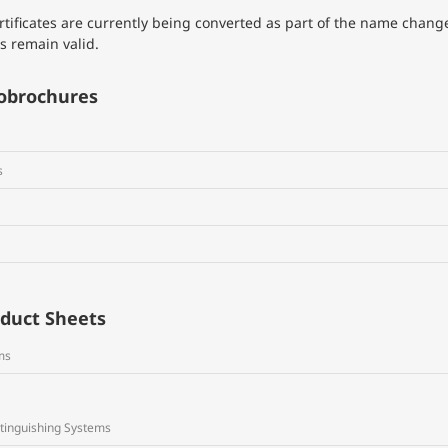
certificates are currently being converted as part of the name chang
 remain valid.
fobrochures
s
oduct Sheets
ms
Extinguishing Systems