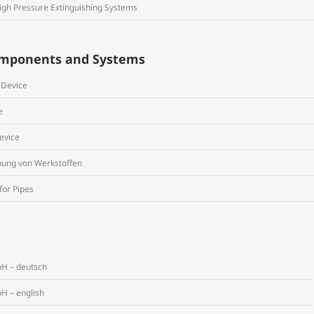
High Pressure Extinguishing Systems
Components and Systems
 Device
e
evice
nung von Werkstoffen
for Pipes
H – deutsch
H – english