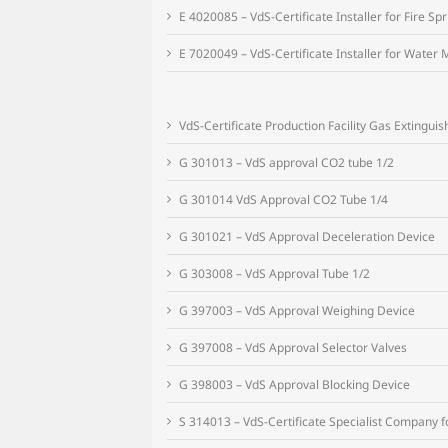
E 4020085 – VdS-Certificate Installer for Fire Spr
E 7020049 – VdS-Certificate Installer for Water 
VdS-Certificate Production Facility Gas Exting
G 301013 – VdS approval CO2 tube 1/2
G 301014 VdS Approval CO2 Tube 1/4
G 301021 – VdS Approval Deceleration Device
G 303008 – VdS Approval Tube 1/2
G 397003 – VdS Approval Weighing Device
G 397008 – VdS Approval Selector Valves
G 398003 – VdS Approval Blocking Device
S 314013 – VdS-Certificate Specialist Company f