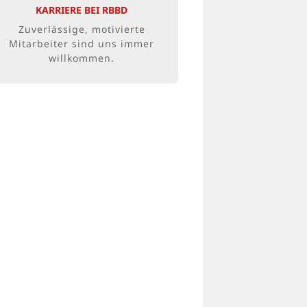
oder etwas ganz anderes? Wir
KARRIERE BEI RBBD
freuen uns auch über Initiativ-
Zuverlässige, motivierte
Bewerbungen.
Mitarbeiter sind uns immer
willkommen.