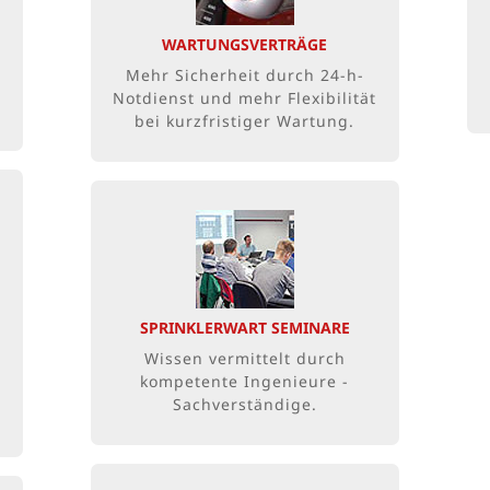
auch außerplanmäßige
WARTUNGSVERTRÄGE
Arbeiten an
Brandschutzsystemen
Mehr Sicherheit durch 24-h-
kurzfristig realisiert werden
Notdienst und mehr Flexibilität
bei kurzfristiger Wartung.
THEORIE UND PRAXIS
Die 1,5-tägige Schulung in
Mogendorf richtet sich an
Fachmonteure, Versorgungs-
SPRINKLERWART SEMINARE
techniker, haustechnisches
Fachpersonal und
Wissen vermittelt durch
Haustechniker.
kompetente Ingenieure -
Sachverständige.